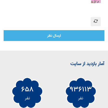
ارسال نظر
آمار بازدید از سایت
658
936113
نفر
نفر