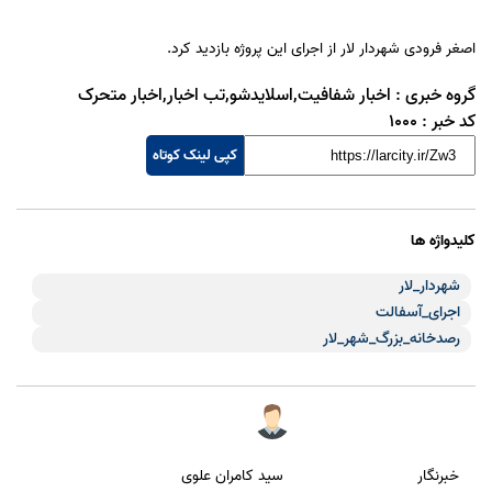
اصغر فرودی شهردار لار از اجرای این پروژه بازدید کرد.
گروه خبری :
اخبار شفافیت,اسلایدشو,تب اخبار,اخبار متحرک
کد خبر :
1000
کپی لینک کوتاه
کلیدواژه ها
شهردار_لار
اجرای_آسفالت
رصدخانه_بزرگ_شهر_لار
سید کامران علوی
خبرنگار