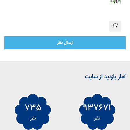
ارسال نظر
آمار بازدید از سایت
735
937671
نفر
نفر