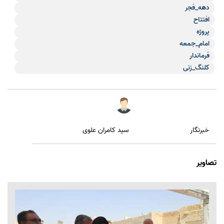
دهه_فجر
افتتاح
پروژه
امام_جمعه
فرماندار
کلنگ_زنی
سید کامران علوی
خبرنگار
تصاویر