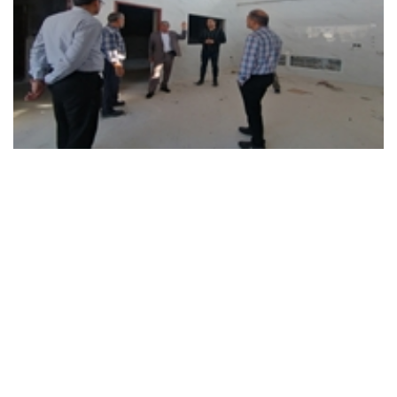
گزارش تصویری
بازدید شهردار لار از روند پیشرفت ساختمان جدید شهرداری
1404/03/26 - 17:00
اصغر فرودی شهردار لار به همراه بابک شجاعی معاون عمرانی و
شهرسازی و جمعی از کارشناسان شهرداری، ضمن بازدید از ساختمان
جدید شهرداری واقع در بلوار سید عبدالحسین لاری، روند پیشرفت
این پروژه را از نزدیک مورد بررسی قرار داد.
6
7
8
9
10
11
12
13
14
15
16