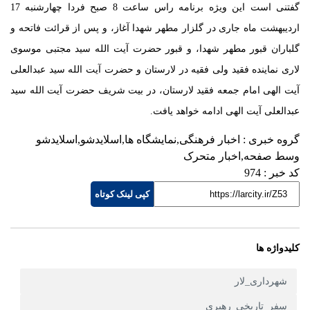
اردیبهشت ماه جاری در گلزار مطهر شهدا آغاز، و پس از قرائت فاتحه و
گلباران قبور مطهر شهدا، و قبور حضرت آیت الله سید مجتبی موسوی
لاری نماینده فقید ولی فقیه در لارستان و حضرت آیت الله سید عبدالعلی
آیت الهی امام جمعه فقید لارستان، در بیت شریف حضرت آیت الله سید
عبدالعلی آیت الهی ادامه خواهد یافت.
گروه خبری :
اخبار فرهنگی,نمایشگاه ها,اسلایدشو,اسلایدشو
وسط صفحه,اخبار متحرک
کد خبر :
974
کپی لینک کوتاه
کلیدواژه ها
شهرداری_لار
سفر_تاریخی_رهبری
لارستان_بزرگ
جشن_روز_لارستان